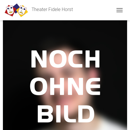
Theater Fidele Horst
N
A
V
I
G
A
T
I
O
N
U
M
S
C
H
A
L
T
E
N