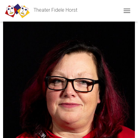
Theater Fidele Horst
N
A
V
I
G
A
T
I
O
N
U
M
S
C
H
A
L
T
E
N