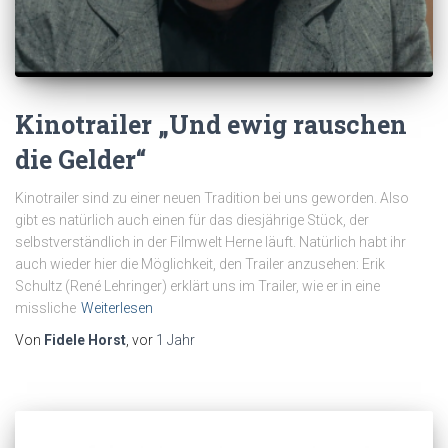
Kinotrailer „Und ewig rauschen
die Gelder“
Kinotrailer sind zu einer neuen Tradition bei uns geworden. Also
gibt es natürlich auch einen für das diesjährige Stück, der
selbstverständlich in der Filmwelt Herne läuft. Natürlich habt ihr
auch wieder hier die Möglichkeit, den Trailer anzusehen: Erik
Schultz (René Lehringer) erklärt uns im Trailer, wie er in eine
missliche
Weiterlesen
Von
Fidele Horst
, vor
1 Jahr