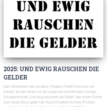
2025: UND EWIG RAUSCHEN DIE
GELDER
Das Vereinsheim des Amateur-Theaters Fidele Horst war voll
besetzt, als der Verein mit der Leseprobe von Michael Cooneys
Erfolgskomödie „Und ewig rauschen die Gelder“ den ersten Schritt
zum neuen Stück getan hat. Rund 50 weitere Schritte (Proben)