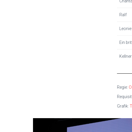
Chanta
Ralf
Leonie
Ein bri
Kellner
Regie:
O
Requisi
Grafik:
T