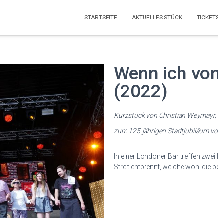
STARTSEITE
AKTUELLES STÜCK
TICKET
Wenn ich vo
(2022)
Kurzstück von Christian Weymayr, 
zum 125-jährigen Stadtjubiläum v
In einer Londoner Bar treffen zwei 
Streit entbrennt, welche wohl die 