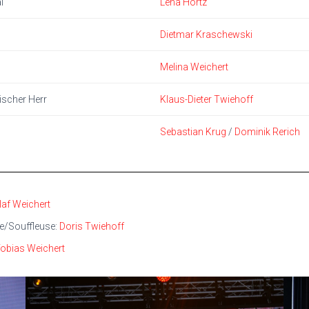
l
Lena Hortz
Dietmar Kraschewski
Melina Weichert
tischer Herr
Klaus-Dieter Twiehoff
Sebastian Krug
/
Dominik Rerich
laf Weichert
te/Souffleuse:
Doris Twiehoff
obias Weichert