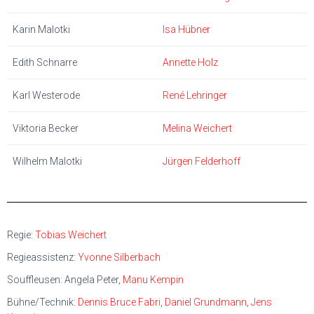
Karin Malotki
Isa Hübner
Edith Schnarre
Annette Holz
Karl Westerode
René Lehringer
Viktoria Becker
Melina Weichert
Wilhelm Malotki
Jürgen Felderhoff
Regie:
Tobias Weichert
Regieassistenz:
Yvonne Silberbach
Souffleusen: Angela Peter,
Manu Kempin
Bühne/Technik:
Dennis Bruce Fabri
,
Daniel Grundmann
,
Jens