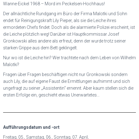
Wanne-Eickel 1968 – Mord im Peckelsen-Hochhaus!
Der allnächtliche Rundgang im Büro der Firma Malotki und Sohn
endet für Reinigungskraft Lily Pieper, als sie die Leiche ihres
ermordeten Chefs findet. Doch als die alarmierte Polizei erscheint, ist
die Leiche plötzlich weg! Darüber ist Hauptkommissar Josef
Gronkowski alles andere als erfreut, denn der wurde trotz seiner
starken Grippe aus dem Bett geklingelt.
Nur wo ist die Leiche hin? Wer trachtete nach dem Leben von Wilhelm
Malotki?
Fragen über Fragen beschäftigen nicht nur Gronkowski sondern
auch Lily, die auf eigene Faust die Ermittlungen aufnimmt und sich
ungefragt zu seiner „Assistentin“ ernennt. Aber kaum stellen sich die
ersten Erfolge ein, geschieht etwas Unerwartetes…
Aufführungsdatum und -ort
Freitag, 05., Samstag, 06., Sonntag, 07. April,