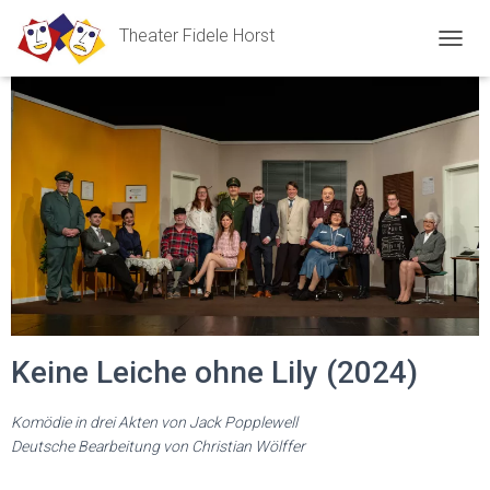
Theater Fidele Horst
N
A
V
I
G
A
T
I
O
N
U
M
S
C
H
Keine Leiche ohne Lily (2024)
A
L
T
Komödie in drei Akten von Jack Popplewell
E
Deutsche Bearbeitung von Christian Wölffer
N