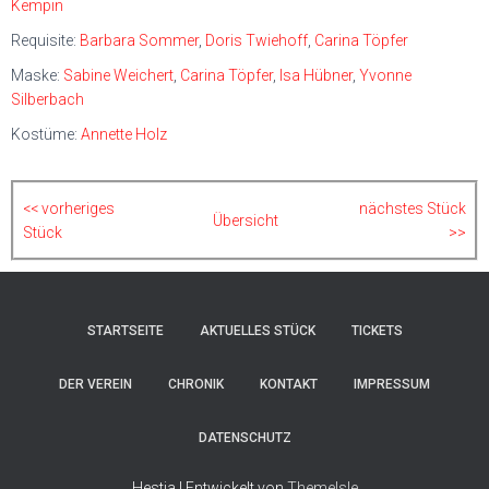
Kempin
Requisite:
Barbara Sommer
,
Doris Twiehoff
,
Carina Töpfer
Maske:
Sabine Weichert
,
Carina Töpfer
,
Isa Hübner
,
Yvonne
Silberbach
Kostüme:
Annette Holz
<< vorheriges
nächstes Stück
Übersicht
Stück
>>
STARTSEITE
AKTUELLES STÜCK
TICKETS
DER VEREIN
CHRONIK
KONTAKT
IMPRESSUM
DATENSCHUTZ
Hestia | Entwickelt von
ThemeIsle