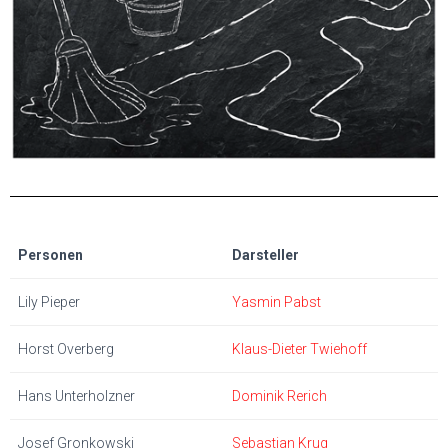
Personen
Darsteller
Lily Pieper
Yasmin Pabst
Horst Overberg
Klaus-Dieter Twiehoff
Hans Unterholzner
Dominik Rerich
Josef Gronkowski
Sebastian Krug