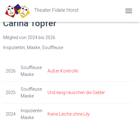
Theater Fidele Horst
N
Carina Töpfer
A
V
I
Mitglied von 2024 bis 2026
G
A
Inspizientin, Maske, Souffleuse
T
I
O
Souffleuse
N
2026
Außer Kontrolle
Maske
U
M
S
Souffleuse
2025
Und ewig rauschen die Gelder
C
Maske
H
A
Inspizientin
L
2024
Keine Leiche ohne Lily
T
Maske
E
N