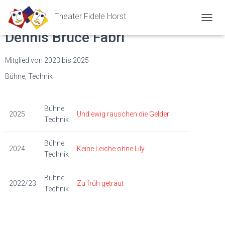
Theater Fidele Horst
N
Dennis Bruce Fabri
A
V
I
Mitglied von 2023 bis 2025
G
A
Bühne, Technik
T
I
O
Bühne
N
2025
Und ewig rauschen die Gelder
Technik
U
M
S
Bühne
2024
Keine Leiche ohne Lily
C
Technik
H
A
Bühne
L
2022/23
Zu früh getraut
T
Technik
E
N