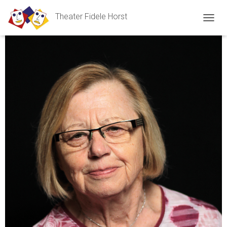
Theater Fidele Horst
N
A
V
I
G
A
T
I
O
N
U
M
S
C
H
A
L
T
E
N