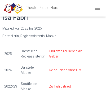
Theater Fidele Horst
N
Isa Fabri
A
V
I
Mitglied von 2023 bis 2025
G
A
Darstellerin, Regieassistentin, Maske
T
I
O
Darstellerin
Und ewig rauschen die
N
2025
Regieassistentin
Gelder
U
M
S
Darstellerin
2024
Keine Leiche ohne Lily
C
Maske
H
A
Souffleuse
L
2022/23
Zu früh getraut
T
Maske
E
N