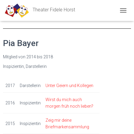
Theater Fidele Horst
N
A
V
I
G
Pia Bayer
A
T
I
Mitglied von 2014 bis 2018
O
N
Inspizientin, Darstellerin
U
M
S
2017
Darstellerin
Unter Geiern und Kollegen
C
H
Wirst du mich auch
A
2016
Inspizientin
L
morgen früh noch lieben?
T
E
Zeig mir deine
N
2015
Inspizientin
Briefmarkensammlung