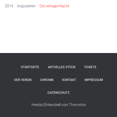
2014
Inspizientin
Die vertagte Nacht
STARTSEITE
AKTUELLES STÜCK
TICKETS
DER VEREIN
CHRONIK
KONTAKT
IMPRESSUM
DATENSCHUTZ
Hestia | Entwickelt von
ThemeIsle