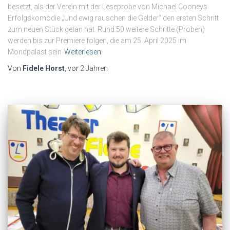
besetzt, als der Verein mit der Leseprobe von Michael Cooneys
Erfolgskomödie „Und ewig rauschen die Gelder“ den ersten Schritt
zum neuen Stück getan hat. Rund 50 weitere Schritte (Proben)
werden bis zur Premiere folgen, die am 25. April 2025 im
Mondpalast sein
Weiterlesen
Von
Fidele Horst
, vor
2 Jahren