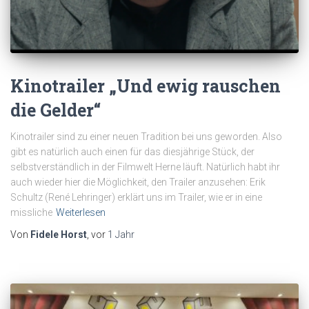
Kinotrailer „Und ewig rauschen
die Gelder“
Kinotrailer sind zu einer neuen Tradition bei uns geworden. Also
gibt es natürlich auch einen für das diesjährige Stück, der
selbstverständlich in der Filmwelt Herne läuft. Natürlich habt ihr
auch wieder hier die Möglichkeit, den Trailer anzusehen: Erik
Schultz (René Lehringer) erklärt uns im Trailer, wie er in eine
missliche
Weiterlesen
Von
Fidele Horst
, vor
1 Jahr