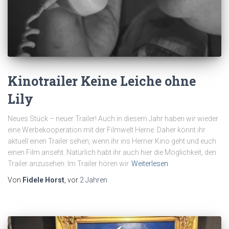
Kinotrailer Keine Leiche ohne
Lily
Neues Stück – neuer Trailer! Auch in diesem Jahr haben wir wieder
eine Werbekooperation mit der Filmwelt Herne. Daher könnt ihr
aktuell einen Trailer sehen, wenn ihr ins Herner Kino geht und euch
einen Film anseht. Natürlich habt ihr auch hier die Möglichkeit, den
Trailer anzusehen: Im Trailer hören wir
Weiterlesen
Von
Fidele Horst
, vor
2 Jahren