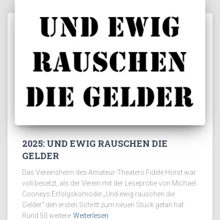
2025: UND EWIG RAUSCHEN DIE
GELDER
Das Vereinsheim des Amateur-Theaters Fidele Horst war
voll besetzt, als der Verein mit der Leseprobe von Michael
Cooneys Erfolgskomödie „Und ewig rauschen die
Gelder“ den ersten Schritt zum neuen Stück getan hat.
Rund 50 weitere
Weiterlesen