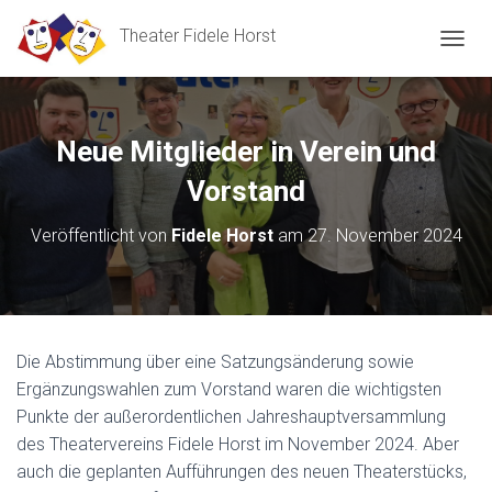
Theater Fidele Horst
N
A
V
I
G
Neue Mitglieder in Verein und
A
T
Vorstand
I
O
Veröffentlicht von
Fidele Horst
am
27. November 2024
N
U
M
S
C
H
Die Abstimmung über eine Satzungsänderung sowie
A
Ergänzungswahlen zum Vorstand waren die wichtigsten
L
T
Punkte der außerordentlichen Jahreshauptversammlung
E
des Theatervereins Fidele Horst im November 2024. Aber
N
auch die geplanten Aufführungen des neuen Theaterstücks,