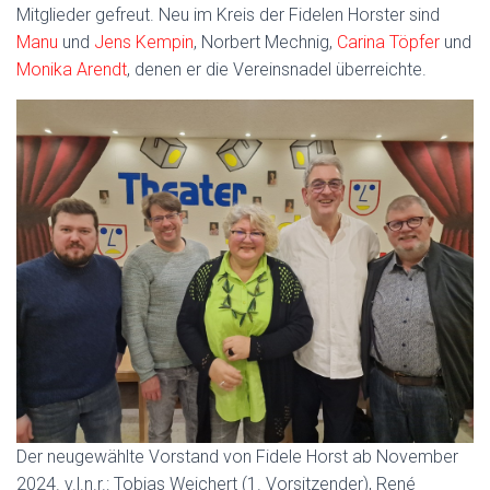
Mitglieder gefreut. Neu im Kreis der Fidelen Horster sind
Manu
und
Jens Kempin
, Norbert Mechnig,
Carina Töpfer
und
Monika Arendt
, denen er die Vereinsnadel überreichte.
Der neugewählte Vorstand von Fidele Horst ab November
2024. v.l.n.r.: Tobias Weichert (1. Vorsitzender), René