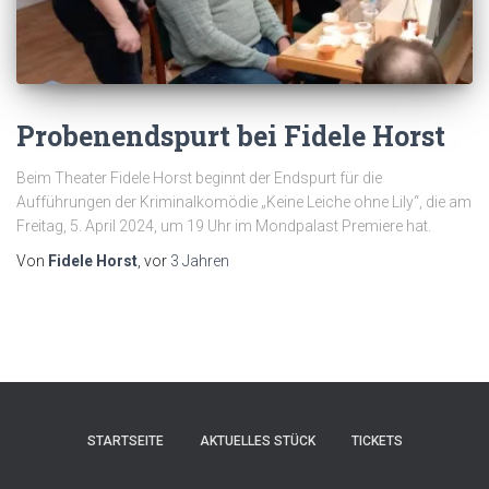
Probenendspurt bei Fidele Horst
Beim Theater Fidele Horst beginnt der Endspurt für die
Aufführungen der Kriminalkomödie „Keine Leiche ohne Lily“, die am
Freitag, 5. April 2024, um 19 Uhr im Mondpalast Premiere hat.
Von
Fidele Horst
, vor
3 Jahren
STARTSEITE
AKTUELLES STÜCK
TICKETS