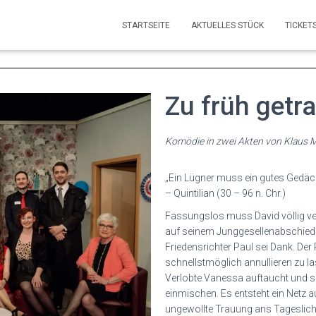
STARTSEITE
AKTUELLES STÜCK
TICKET
Zu früh getr
Komödie in zwei Akten von Klaus 
„Ein Lügner muss ein gutes Gedäc
– Quintilian (30 – 96 n. Chr.)
Fassungslos muss David völlig ver
auf seinem Junggesellenabschie
Friedensrichter
Paul sei Dank. Der 
schnellstmöglich annullieren zu la
Verlobte Vanessa
auftaucht und s
einmischen. Es entsteht ein Netz 
ungewollte Trauung ans
Tageslich