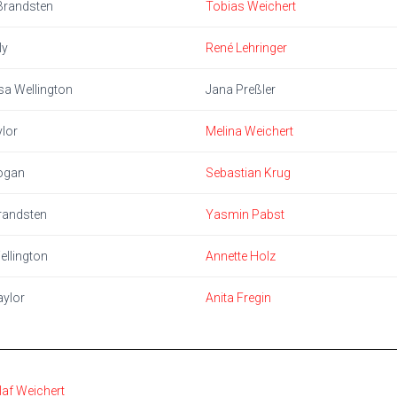
Brandsten
Tobias Weichert
ly
René Lehringer
a Wellington
Jana Preßler
ylor
Melina Weichert
ogan
Sebastian Krug
randsten
Yasmin Pabst
ellington
Annette Holz
aylor
Anita Fregin
laf Weichert