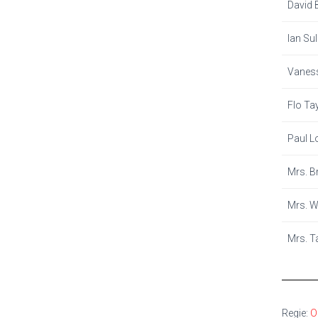
David 
Ian Sul
Vaness
Flo Ta
Paul L
Mrs. B
Mrs. W
Mrs. T
Regie:
O