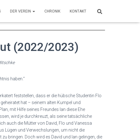
S
DER VEREIN
CHRONIK
KONTAKT
aut (2022/2023)
Mitschke
htnis haben.“
katert feststellen, dass er
die hübsche Studentin Flo
d
geheiratet hat – seinem alten Kumpel und
Plan, mit Hilfe seines Freundes Ian diese
Ehe
ssen, wird je
durchkreuzt, als seine tatsächliche
ich auch die Mütter von David, Flo und
Vanessa
aus Lügen und
Verwechslungen, um nicht die
t zu bringen. Doch wird es David und Ian gelingen,
die