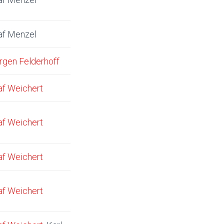
af Menzel
rgen Felderhoff
af Weichert
af Weichert
af Weichert
af Weichert