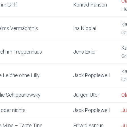
Ol
 im Griff
Konrad Hansen
He
Ka
elms Vermächtnis
Ina Nicolai
Gr
Ka
sch im Treppenhaus
Jens Exler
Gr
Ka
 Leiche ohne Lilly
Jack Popplewell
Gr
lie Schippanowsky
Jürgen Uter
Ol
 oder nichts
Jack Popplewell
Jü
e Mine – Tante Tine
Erhard Asmus
Jü