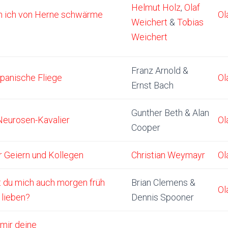
Helmut Holz
,
Olaf
 ich von Herne schwärme
Ol
Weichert
&
Tobias
Weichert
Franz Arnold &
spanische Fliege
Ol
Ernst Bach
Gunther Beth & Alan
Neurosen-Kavalier
Ol
Cooper
r Geiern und Kollegen
Christian Weymayr
Ol
t du mich auch morgen früh
Brian Clemens &
Ol
 lieben?
Dennis Spooner
 mir deine