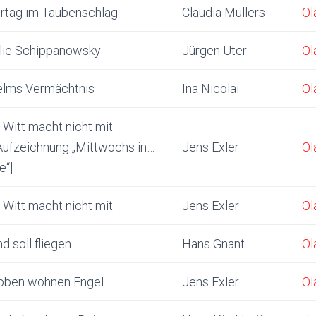
rtag im Taubenschlag
Claudia Müllers
Ol
lie Schippanowsky
Jürgen Uter
Ol
elms Vermächtnis
Ina Nicolai
Ol
 Witt macht nicht mit
Aufzeichnung „Mittwochs in…
Jens Exler
Ol
e“]
 Witt macht nicht mit
Jens Exler
Ol
d soll fliegen
Hans Gnant
Ol
oben wohnen Engel
Jens Exler
Ol