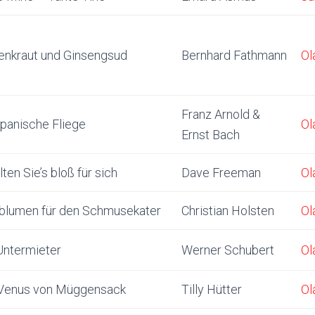
enkraut und Ginsengsud
Bernhard Fathmann
Ol
Franz Arnold &
spanische Fliege
Ol
Ernst Bach
ten Sie’s bloß für sich
Dave Freeman
Ol
blumen für den Schmusekater
Christian Holsten
Ol
Untermieter
Werner Schubert
Ol
Venus von Müggensack
Tilly Hütter
Ol