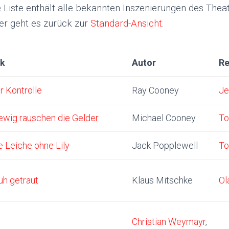
 Liste enthält alle bekannten Inszenierungen des Thea
Hier geht es zurück zur
Standard-Ansicht
.
ck
Autor
Re
r Kontrolle
Ray Cooney
Je
ewig rauschen die Gelder
Michael Cooney
To
e Leiche ohne Lily
Jack Popplewell
To
üh getraut
Klaus Mitschke
Ol
Christian Weymayr
,