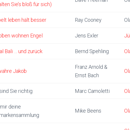
lten Sie’s bloß für sich)
elt leben hält besser
Ray Cooney
Ol
oben wohnen Engel
Jens Exler
Jü
l Bali … und zurück
Bernd Spehling
Ol
Franz Arnold &
wahre Jakob
Ol
Ernst Bach
sind Sie richtig
Marc Camoletti
Ol
 mir deine
Mike Beens
Ol
fmarkensammlung