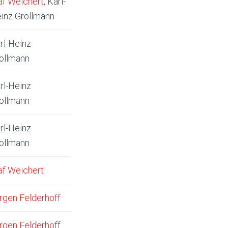
af Weichert
, Karl-
inz Grollmann
rl-Heinz
ollmann
rl-Heinz
ollmann
rl-Heinz
ollmann
af Weichert
rgen Felderhoff
rgen Felderhoff