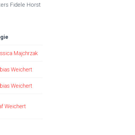
ters Fidele Horst
gie
ssica Majchrzak
bias Weichert
bias Weichert
af Weichert