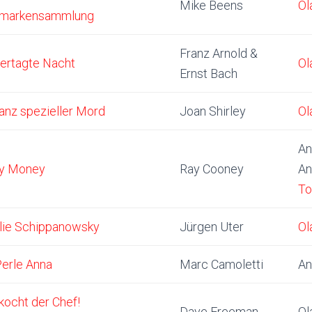
Mike Beens
Ol
fmarkensammlung
Franz Arnold &
vertagte Nacht
Ol
Ernst Bach
ganz spezieller Mord
Joan Shirley
Ol
An
y Money
Ray Cooney
An
To
lie Schippanowsky
Jürgen Uter
Ol
Perle Anna
Marc Camoletti
An
kocht der Chef!
Dave Freeman
Ol